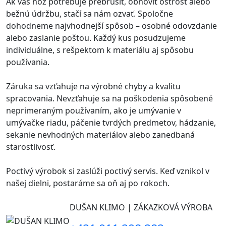
Ak váš nôž potrebuje prebrúsiť, obnoviť ostrosť alebo
bežnú údržbu, stačí sa nám ozvať. Spoločne
dohodneme najvhodnejší spôsob – osobné odovzdanie
alebo zaslanie poštou. Každý kus posudzujeme
individuálne, s rešpektom k materiálu aj spôsobu
používania.
Záruka sa vzťahuje na výrobné chyby a kvalitu
spracovania. Nevzťahuje sa na poškodenia spôsobené
neprimeraným používaním, ako je umývanie v
umývačke riadu, páčenie tvrdých predmetov, hádzanie,
sekanie nevhodných materiálov alebo zanedbaná
starostlivosť.
Poctivý výrobok si zaslúži poctivý servis. Keď vznikol v
našej dielni, postaráme sa oň aj po rokoch.
DUŠAN KLIMO | ZÁKAZKOVÁ VÝROBA