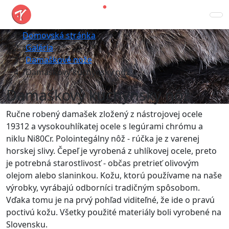
Domovská stránka
Galéria
Damaškové nože
Damaškový kuchynský nôž
Damaškový kuchynský nôž
Ručne robený damašek zložený z nástrojovej ocele
19312 a vysokouhlíkatej ocele s legúrami chrómu a
niklu Ni80Cr. Polointegálny nôž - rúčka je z varenej
horskej slivy. Čepeľ je vyrobená z uhlíkovej ocele, preto
je potrebná starostlivosť - občas pretrieť olivovým
olejom alebo slaninkou. Kožu, ktorú používame na naše
výrobky, vyrábajú odborníci tradičným spôsobom.
Vďaka tomu je na prvý pohľad viditeľné, že ide o pravú
poctivú kožu. Všetky použité materiály boli vyrobené na
Slovensku.