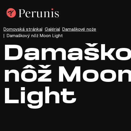
Domovská stránka
Galéria
Damaškové nože
Damaškový nôž Moon Light
Damaško
nôž Moo
Light