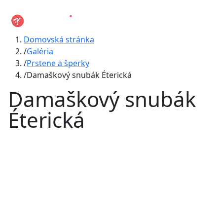
Domovská stránka
Galéria
Prstene a šperky
Damaškový snubák Éterická
Damaškový snubák
Éterická