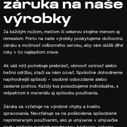
záruka na naše
výrobky
Za každým nožom, mečom či sekerou stojíme menom aj
remeslom. Preto na naše výrobky poskytujeme doživotnú
záruku a možnosť odborného servisu, aby vám slúžili dlhé
roky v čo najlepšom stave.
Ak váš nôž potrebuje prebrúsiť, obnoviť ostrosť alebo
bežnú údržbu, stačí sa nám ozvať. Spoločne dohodneme
najvhodnejší spôsob – osobné odovzdanie alebo
zaslanie poštou. Každý kus posudzujeme individuálne, s
rešpektom k materiálu aj spôsobu používania.
Záruka sa vzťahuje na výrobné chyby a kvalitu
spracovania. Nevzťahuje sa na poškodenia spôsobené
neprimeraným používaním, ako je umývanie v umývačke
riadu, páčenie tvrdých predmetov, hádzanie, sekanie