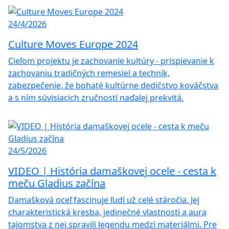
24/4/2026
Culture Moves Europe 2024
Cieľom projektu je zachovanie kultúry - prispievanie k
zachovaniu tradičných remesiel a techník,
zabezpečenie, že bohaté kultúrne dedičstvo kováčstva
a s ním súvisiacich zručností naďalej prekvitá.
24/5/2026
VIDEO | História damaškovej ocele - cesta k
meču Gladius začína
Damašková oceľ fascinuje ľudí už celé stáročia. Jej
charakteristická kresba, jedinečné vlastnosti a aura
tajomstva z nej spravili legendu medzi materiálmi. Pre