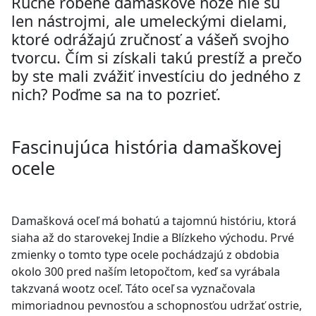
Ručne robené damaškové nože nie sú
len nástrojmi, ale umeleckými dielami,
ktoré odrážajú zručnosť a vášeň svojho
tvorcu. Čím si získali takú prestíž a prečo
by ste mali zvážiť investíciu do jedného z
nich? Poďme sa na to pozrieť.
Fascinujúca história damaškovej
ocele
Damašková oceľ má bohatú a tajomnú históriu, ktorá
siaha až do starovekej Indie a Blízkeho východu. Prvé
zmienky o tomto type ocele pochádzajú z obdobia
okolo 300 pred naším letopočtom, keď sa vyrábala
takzvaná wootz oceľ. Táto oceľ sa vyznačovala
mimoriadnou pevnosťou a schopnosťou udržať ostrie,