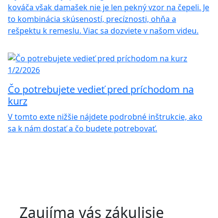
kováča však damašek nie je len pekný vzor na čepeli. Je
to kombinácia skúseností, precíznosti, ohňa a
rešpektu k remeslu. Viac sa dozviete v našom videu.
1/2/2026
Čo potrebujete vedieť pred príchodom na
kurz
V tomto exte nižšie nájdete podrobné inštrukcie, ako
sa k nám dostať a čo budete potrebovať.
Zaujíma vás zákulisie