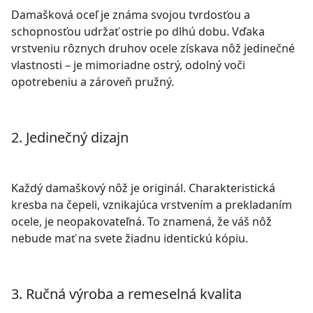
Damašková oceľ je známa svojou tvrdosťou a
schopnosťou udržať ostrie po dlhú dobu. Vďaka
vrstveniu rôznych druhov ocele získava nôž jedinečné
vlastnosti – je mimoriadne ostrý, odolný voči
opotrebeniu a zároveň pružný.
2. Jedinečný dizajn
Každý damaškový nôž je originál. Charakteristická
kresba na čepeli, vznikajúca vrstvením a prekladaním
ocele, je neopakovateľná. To znamená, že váš nôž
nebude mať na svete žiadnu identickú kópiu.
3. Ručná výroba a remeselná kvalita