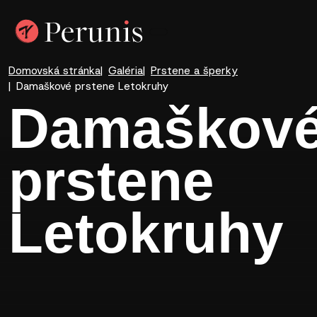
Domovská stránka
Galéria
Prstene a šperky
Damaškové prstene Letokruhy
Damaškov
prstene
Letokruhy