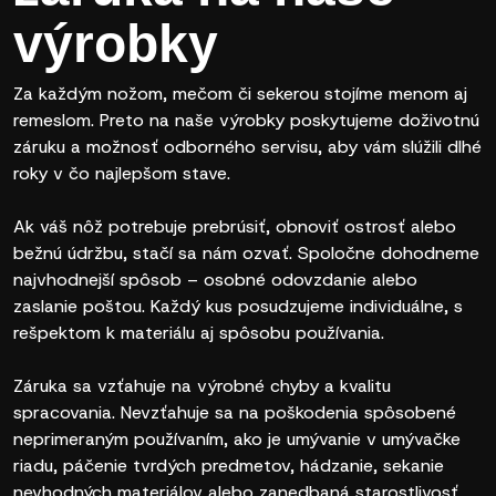
výrobky
Za každým nožom, mečom či sekerou stojíme menom aj
remeslom. Preto na naše výrobky poskytujeme doživotnú
záruku a možnosť odborného servisu, aby vám slúžili dlhé
roky v čo najlepšom stave.
Ak váš nôž potrebuje prebrúsiť, obnoviť ostrosť alebo
bežnú údržbu, stačí sa nám ozvať. Spoločne dohodneme
najvhodnejší spôsob – osobné odovzdanie alebo
zaslanie poštou. Každý kus posudzujeme individuálne, s
rešpektom k materiálu aj spôsobu používania.
Záruka sa vzťahuje na výrobné chyby a kvalitu
spracovania. Nevzťahuje sa na poškodenia spôsobené
neprimeraným používaním, ako je umývanie v umývačke
riadu, páčenie tvrdých predmetov, hádzanie, sekanie
nevhodných materiálov alebo zanedbaná starostlivosť.