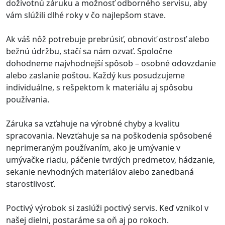
doživotnú záruku a možnosť odborného servisu, aby
vám slúžili dlhé roky v čo najlepšom stave.
Ak váš nôž potrebuje prebrúsiť, obnoviť ostrosť alebo
bežnú údržbu, stačí sa nám ozvať. Spoločne
dohodneme najvhodnejší spôsob – osobné odovzdanie
alebo zaslanie poštou. Každý kus posudzujeme
individuálne, s rešpektom k materiálu aj spôsobu
používania.
Záruka sa vzťahuje na výrobné chyby a kvalitu
spracovania. Nevzťahuje sa na poškodenia spôsobené
neprimeraným používaním, ako je umývanie v
umývačke riadu, páčenie tvrdých predmetov, hádzanie,
sekanie nevhodných materiálov alebo zanedbaná
starostlivosť.
Poctivý výrobok si zaslúži poctivý servis. Keď vznikol v
našej dielni, postaráme sa oň aj po rokoch.