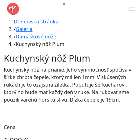
Domovská stránka
Galéria
Damaškové nože
Kuchynský nôž Plum
Kuchynský nôž Plum
Kuchynský nôž na prianie. Jeho výnimočnosť spočíva v
šírke chrbta čepele, ktorý má len 1mm. V skúsených
rukách je to ozajstná žiletka. Poputuje šéfkuchárovi,
ktorý ho bude mať každý deň v ruke. Na rukoväť sme
použili varenú horskú slivu. Dĺžka čepele je 19cm.
Cena