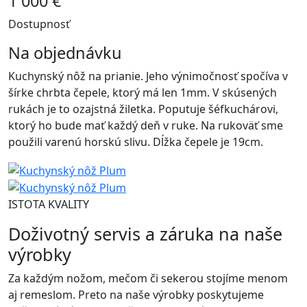
1 000 €
Dostupnosť
Na objednávku
Kuchynský nôž na prianie. Jeho výnimočnosť spočíva v
šírke chrbta čepele, ktorý má len 1mm. V skúsených
rukách je to ozajstná žiletka. Poputuje šéfkuchárovi,
ktorý ho bude mať každý deň v ruke. Na rukoväť sme
použili varenú horskú slivu. Dĺžka čepele je 19cm.
ISTOTA KVALITY
Doživotný servis a záruka na naše
výrobky
Za každým nožom, mečom či sekerou stojíme menom
aj remeslom. Preto na naše výrobky poskytujeme