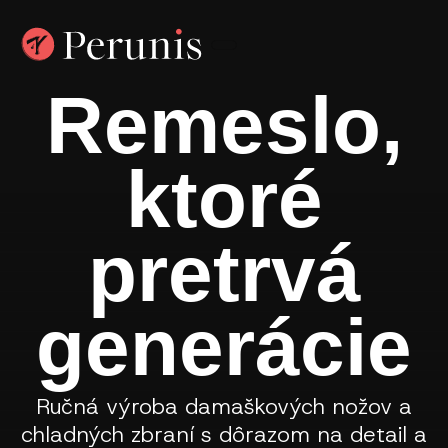
Remeslo,
ktoré
pretrvá
generácie
Ručná výroba damaškových nožov a
chladných zbraní s dôrazom na detail a