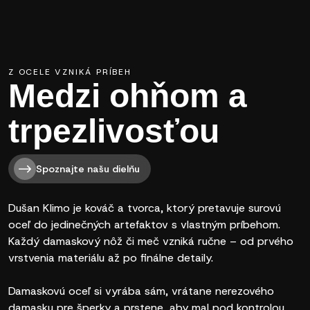
Z OCELE VZNIKÁ PRÍBEH
Medzi ohňom a
trpezlivosťou
Spoznajte našu dielňu
Dušan Klimo je kováč a tvorca, ktorý pretavuje surovú
oceľ do jedinečných artefaktov s vlastným príbehom.
Každý damaskový nôž či meč vzniká ručne – od prvého
vrstvenia materiálu až po finálne detaily.
Damaskovú oceľ si vyrába sám, vrátane nerezového
damasku pre šperky a prstene, aby mal pod kontrolou