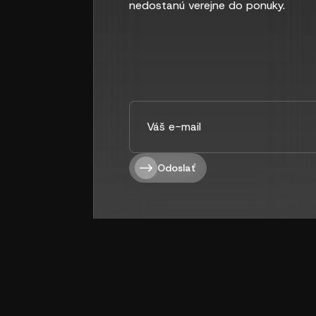
nedostanú verejne do ponuky.
Odoslať