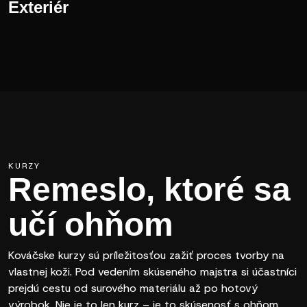
Exteriér
KURZY
Remeslo, ktoré sa
učí ohňom
Kováčske kurzy sú príležitosťou zažiť proces tvorby na
vlastnej koži. Pod vedením skúseného majstra si účastníci
prejdú cestu od surového materiálu až po hotový
výrobok. Nie je to len kurz – je to skúsenosť s ohňom,