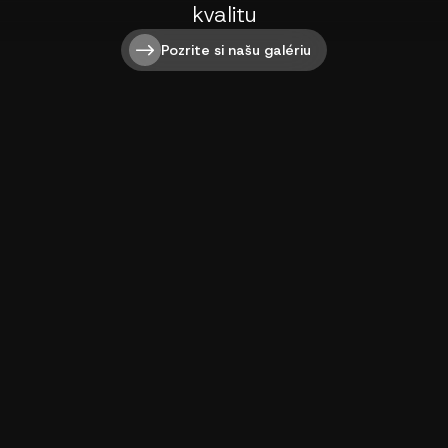
kvalitu
Pozrite si našu galériu