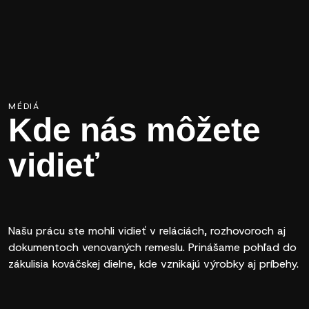
MÉDIÁ
Kde nás môžete
vidieť
Našu prácu ste mohli vidieť v reláciách, rozhovoroch aj
dokumentoch venovaných remeslu. Prinášame pohľad do
zákulisia kováčskej dielne, kde vznikajú výrobky aj príbehy.