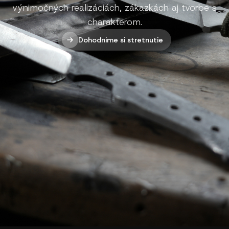
výnimočných realizáciách, zákazkách aj tvorbe s
charakterom.
Dohodnime si stretnutie