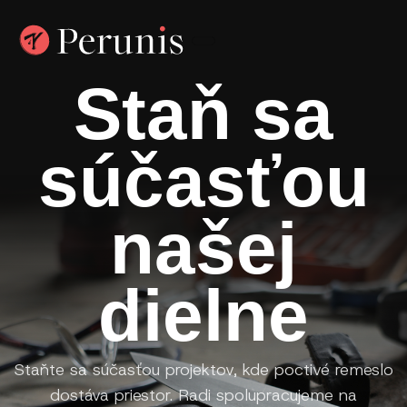
Staň sa
súčasťou
našej
dielne
Staňte sa súčasťou projektov, kde poctivé remeslo
dostáva priestor. Radi spolupracujeme na