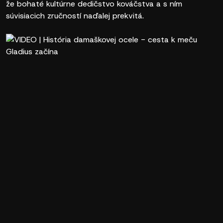
že bohaté kultúrne dedičstvo kováčstva a s ním
súvisiacich zručností naďalej prekvitá.