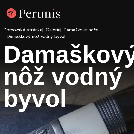
Domovská stránka
Galéria
Damaškové nože
Damaškový nôž vodný byvol
Damaškov
nôž vodný
byvol