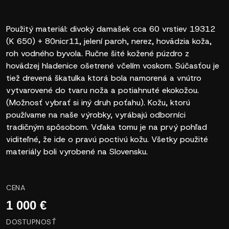
Použitý materiál: divoký damašek cca 60 vrstiev 19312
(K 650) + 80nicr11, jelení paroh, nerez, hovädzia koža,
roh vodného byvola. Ručne šité kožené púzdro z
hovädzej hladenice ošetrené včelím voskom. Súčasťou je
tiež drevená škatulka ktorá bola namorená a vnútro
vytvarovené do tvaru noža a potiahnuté ekokožou.
(Možnosť vybrať si iný druh poťahu). Kožu, ktorú
používame na naše výrobky, vyrábajú odborníci
tradičným spôsobom. Vďaka tomu je na prvý pohľad
viditeľné, že ide o pravú poctivú kožu. Všetky použité
materiály boli vyrobené na Slovensku.
CENA
1 000 €
DOSTUPNOSŤ