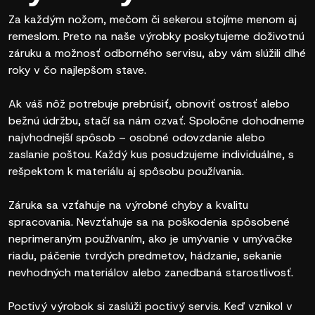
Za každým nožom, mečom či sekerou stojíme menom aj
remeslom. Preto na naše výrobky poskytujeme doživotnú
záruku a možnosť odborného servisu, aby vám slúžili dlhé
roky v čo najlepšom stave.
Ak váš nôž potrebuje prebrúsiť, obnoviť ostrosť alebo
bežnú údržbu, stačí sa nám ozvať. Spoločne dohodneme
najvhodnejší spôsob – osobné odovzdanie alebo
zaslanie poštou. Každý kus posudzujeme individuálne, s
rešpektom k materiálu aj spôsobu používania.
Záruka sa vzťahuje na výrobné chyby a kvalitu
spracovania. Nevzťahuje sa na poškodenia spôsobené
neprimeraným používaním, ako je umývanie v umývačke
riadu, páčenie tvrdých predmetov, hádzanie, sekanie
nevhodných materiálov alebo zanedbaná starostlivosť.
Poctivý výrobok si zaslúži poctivý servis. Keď vznikol v