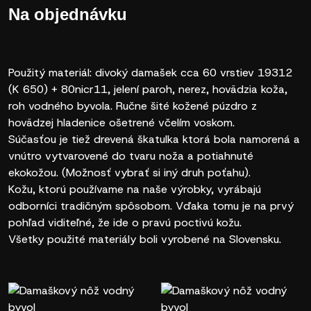
Na objednávku
Použitý materiál: divoký damašek cca 60 vrstiev 19312
(K 650) + 80nicr11, jelení paroh, nerez, hovädzia koža,
roh vodného byvola. Ručne šité kožené púzdro z
hovädzej hladenice ošetrené včelím voskom.
Súčasťou je tiež drevená škatulka ktorá bola namorená a
vnútro vytvarovené do tvaru noža a potiahnuté
ekokožou. (Možnosť vybrať si iný druh poťahu).
Kožu, ktorú používame na naše výrobky, vyrábajú
odborníci tradičným spôsobom. Vďaka tomu je na prvý
pohľad viditeľné, že ide o pravú poctivú kožu.
Všetky použité materiály boli vyrobené na Slovensku.