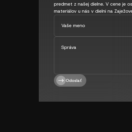
predmet z našej dielne. V cene je o
materiálov u nás v dielni na Zaježove
Odoslať