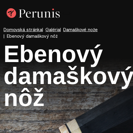
Domovská stránka
Galéria
Damaškové nože
Ebenový damaškový nôž
Ebenový
damaškov
nôž