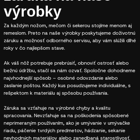
výrobky
Za každým nožom, mečom či sekerou stojíme menom aj
remeslom. Preto na naše výrobky poskytujeme doživotnú
záruku a možnosť odborného servisu, aby vám slúžili dlhé
roky v čo najlepšom stave.
Ak váš nôž potrebuje prebrúsiť, obnoviť ostrosť alebo
bežnú údržbu, stačí sa nám ozvať. Spoločne dohodneme
najvhodnejší spôsob – osobné odovzdanie alebo
zaslanie poštou. Každý kus posudzujeme individuálne, s
rešpektom k materiálu aj spôsobu používania.
Záruka sa vzťahuje na výrobné chyby a kvalitu
spracovania. Nevzťahuje sa na poškodenia spôsobené
neprimeraným používaním, ako je umývanie v umývačke
riadu, páčenie tvrdých predmetov, hádzanie, sekanie
nevhodných materiálov alebo zanedbaná starostlivosť.