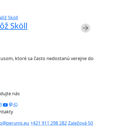
ôž Sköll
Nôž Vl
 kusom, ktoré sa často nedostanú verejne do
edujte nás
ntakty
fo@perunis.eu
+421 911 298 282
Zaježová 50