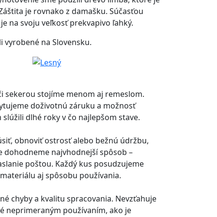
Záštita je rovnako z damašku. Súčasťou
je na svoju veľkosť prekvapivo ľahký.
li vyrobené na Slovensku.
i sekerou stojíme menom aj remeslom.
kytujeme doživotnú záruku a možnosť
slúžili dlhé roky v čo najlepšom stave.
siť, obnoviť ostrosť alebo bežnú údržbu,
ne dohodneme najvhodnejší spôsob –
aslanie poštou. Každý kus posudzujeme
 materiálu aj spôsobu používania.
né chyby a kvalitu spracovania. Nevzťahuje
é neprimeraným používaním, ako je