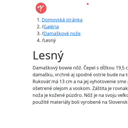
Domovská stránka
Galéria
Damaškové nože
Lesný
Lesný
Damaškový bowie nôž. Čepel s dĺžkou 19,5 
damašku, vrchné aj spodné ostrie bude na to
Rukoväť má 13 cm a na jej vyhotovenie sme p
ošetrené olejom a voskom. Záštita je rovna
noža je kožené púzdro. Nôž je na svoju veľk
použité materiály boli vyrobené na Slovensk