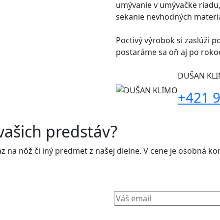
umývanie v umývačke riadu,
sekanie nevhodných materiá
Poctivý výrobok si zaslúži po
postaráme sa oň aj po roko
DUŠAN KLI
+421 9
vašich predstáv?
na nôž či iný predmet z našej dielne. V cene je osobná konz