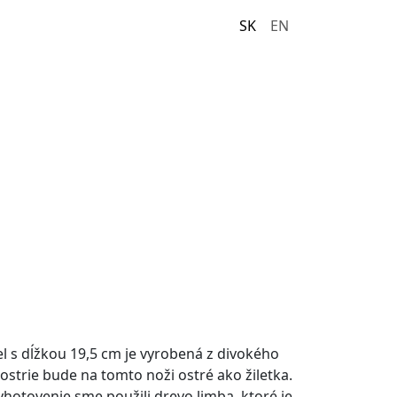
SK
EN
 s dĺžkou 19,5 cm je vyrobená z divokého
strie bude na tomto noži ostré ako žiletka.
yhotovenie sme použili drevo limba, ktoré je