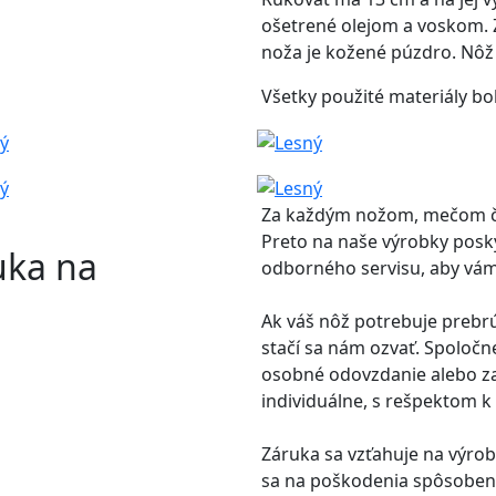
ošetrené olejom a voskom. 
noža je kožené púzdro. Nôž 
Všetky použité materiály bo
Za každým nožom, mečom č
Preto na naše výrobky pos
uka na
odborného servisu, aby vám 
Ak váš nôž potrebuje prebrú
stačí sa nám ozvať. Spoloč
osobné odovzdanie alebo z
individuálne, s rešpektom k
Záruka sa vzťahuje na výrob
sa na poškodenia spôsoben