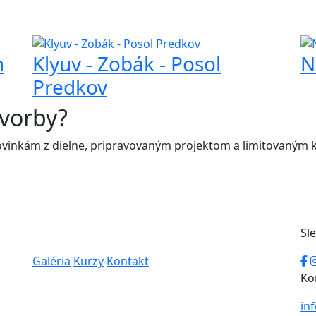
m
Klyuv - Zobák - Posol
N
Predkov
tvorby?
k novinkám z dielne, pripravovaným projektom a limitovaným
Sl
Galéria
Kurzy
Kontakt
Ko
in