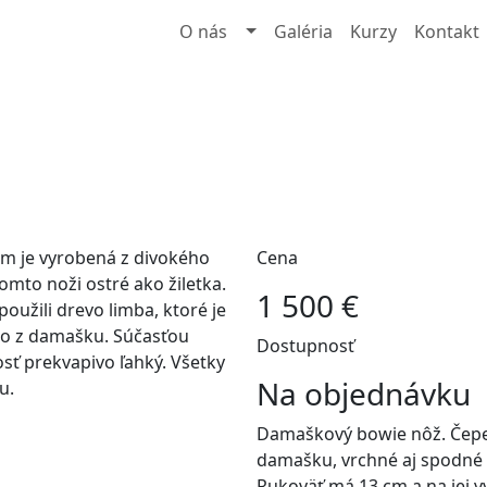
O nás
Galéria
Kurzy
Kontakt
cm je vyrobená z divokého
Cena
mto noži ostré ako žiletka.
1 500 €
oužili drevo limba, ktoré je
ko z damašku. Súčasťou
Dostupnosť
osť prekvapivo ľahký. Všetky
Na objednávku
u.
Damaškový bowie nôž. Čepel
damašku, vrchné aj spodné o
Rukoväť má 13 cm a na jej v